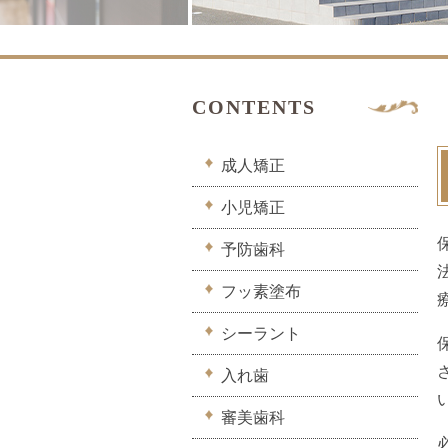
CONTENTS
成人矯正
小児矯正
予防歯科
フッ素塗布
シーラント
入れ歯
審美歯科