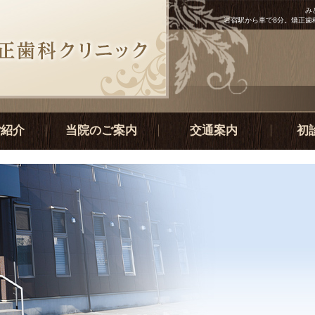
み
岩宿駅から車で8分。矯正歯
ご紹介
当院のご案内
交通案内
初