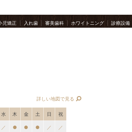
小児矯正
入れ歯
審美歯科
ホワイトニング
診療設備
詳しい地図で見る
水
木
金
土
日
祝
／
●
●
●
／
／